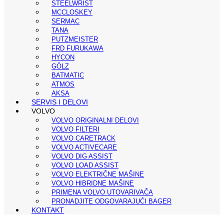
STEELWRIST
MCCLOSKEY
SERMAC
TANA
PUTZMEISTER
FRD FURUKAWA
HYCON
GÖLZ
BATMATIC
ATMOS
AKSA
SERVIS I DELOVI
VOLVO
VOLVO ORIGINALNI DELOVI
VOLVO FILTERI
VOLVO CARETRACK
VOLVO ACTIVECARE
VOLVO DIG ASSIST
VOLVO LOAD ASSIST
VOLVO ELEKTRIČNE MAŠINE
VOLVO HIBRIDNE MAŠINE
PRIMENA VOLVO UTOVARIVAČA
PRONADJITE ODGOVARAJUĆI BAGER
KONTAKT