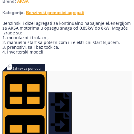
Brend:
AKSA
Kategorija:
Benzinski prenosivi agregati
Benzinski i dizel agregati za kontinualno napajanje el.energijom
sa AKSA motorima u opsegu snaga od 0,85kW do 8kW. Moguće
izrade su:
1. monofazni i trofazni,
2. manuelni start sa poteznicom ili električni start ključem,
3. prenosivi, sa i bez točkića.
4. inverterski modeli
Zahtev za ponudu