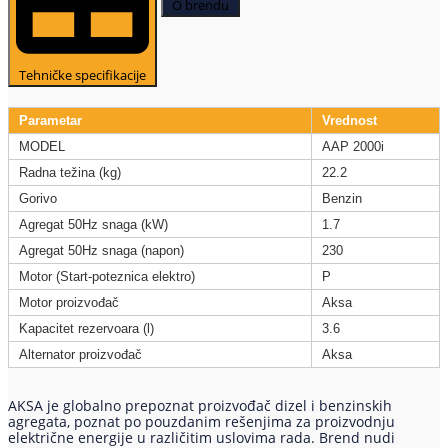
O brendu
Tehničke specifikacije
Parametar
Vrednost
MODEL
AAP 2000i
Radna težina (kg)
22.2
Gorivo
Benzin
Agregat 50Hz snaga (kW)
1.7
Agregat 50Hz snaga (napon)
230
Motor (Start-poteznica elektro)
P
Motor proizvođač
Aksa
Kapacitet rezervoara (l)
3.6
Alternator proizvođač
Aksa
AKSA je globalno prepoznat proizvođač dizel i benzinskih
agregata, poznat po pouzdanim rešenjima za proizvodnju
električne energije u različitim uslovima rada. Brend nudi