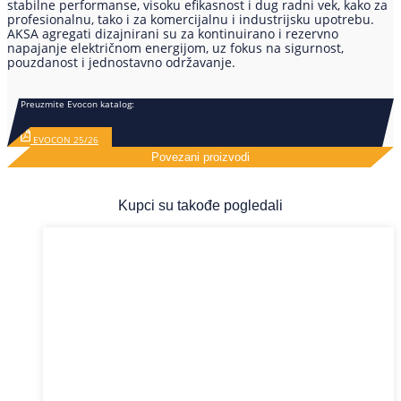
stabilne performanse, visoku efikasnost i dug radni vek, kako za
profesionalnu, tako i za komercijalnu i industrijsku upotrebu.
AKSA agregati dizajnirani su za kontinuirano i rezervno
napajanje električnom energijom, uz fokus na sigurnost,
pouzdanost i jednostavno održavanje.
Preuzmite Evocon katalog:
EVOCON 25/26
Povezani proizvodi
Kupci su takođe pogledali