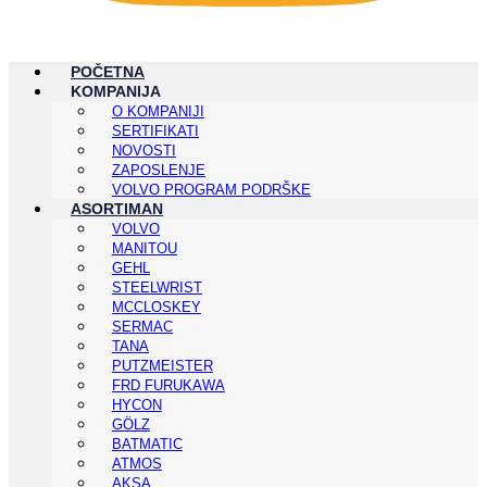
POČETNA
KOMPANIJA
O KOMPANIJI
SERTIFIKATI
NOVOSTI
ZAPOSLENJE
VOLVO PROGRAM PODRŠKE
ASORTIMAN
VOLVO
MANITOU
GEHL
STEELWRIST
MCCLOSKEY
SERMAC
TANA
PUTZMEISTER
FRD FURUKAWA
HYCON
GÖLZ
BATMATIC
ATMOS
AKSA