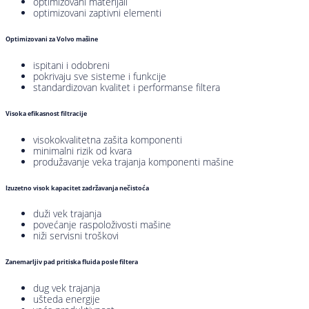
optimizovani materijali
optimizovani zaptivni elementi
Optimizovani za Volvo mašine
ispitani i odobreni
pokrivaju sve sisteme i funkcije
standardizovan kvalitet i performanse filtera
Visoka efikasnost filtracije
visokokvalitetna zašita komponenti
minimalni rizik od kvara
produžavanje veka trajanja komponenti mašine
Izuzetno visok kapacitet zadržavanja nečistoća
duži vek trajanja
povećanje raspoloživosti mašine
niži servisni troškovi
Zanemarljiv pad pritiska fluida posle filtera
dug vek trajanja
ušteda energije