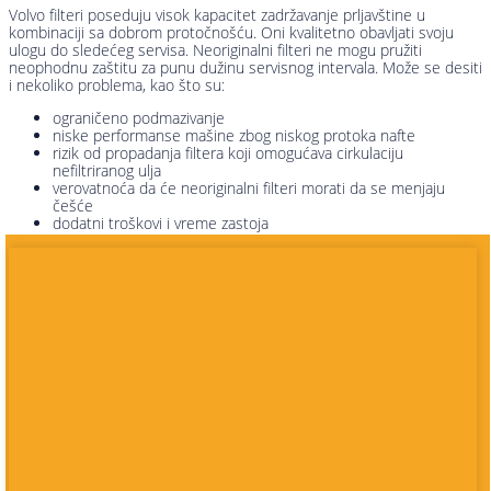
Volvo filteri poseduju visok kapacitet zadržavanje prljavštine u
kombinaciji sa dobrom protočnošću. Oni kvalitetno obavljati svoju
ulogu do sledećeg servisa. Neoriginalni filteri ne mogu pružiti
neophodnu zaštitu za punu dužinu servisnog intervala. Može se desiti
i nekoliko problema, kao što su:
ograničeno podmazivanje
niske performanse mašine zbog niskog protoka nafte
rizik od propadanja filtera koji omogućava cirkulaciju
nefiltriranog ulja
verovatnoća da će neoriginalni filteri morati da se menjaju
češće
dodatni troškovi i vreme zastoja