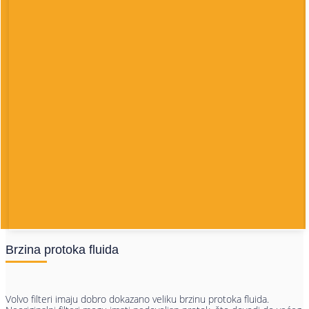
Brzina protoka fluida
Volvo filteri imaju dobro dokazano veliku brzinu protoka fluida.