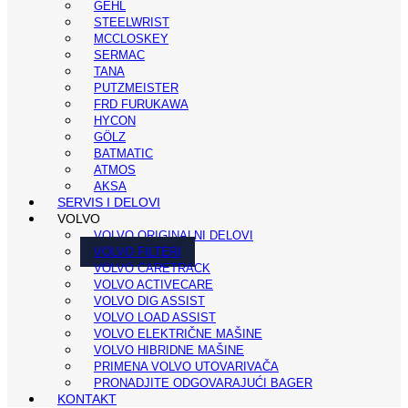
GEHL
STEELWRIST
MCCLOSKEY
SERMAC
TANA
PUTZMEISTER
FRD FURUKAWA
HYCON
GÖLZ
BATMATIC
ATMOS
AKSA
SERVIS I DELOVI
VOLVO
VOLVO ORIGINALNI DELOVI
VOLVO FILTERI
VOLVO CARETRACK
VOLVO ACTIVECARE
VOLVO DIG ASSIST
VOLVO LOAD ASSIST
VOLVO ELEKTRIČNE MAŠINE
VOLVO HIBRIDNE MAŠINE
PRIMENA VOLVO UTOVARIVAČA
PRONADJITE ODGOVARAJUĆI BAGER
KONTAKT