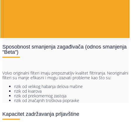
Sposobnost smanjenja zagađivača (odnos smanjenja
"Beta")
Volvo originalni filteri imaju prepoznatljiv kvalitet filtriranja. Neoriginalni
filteri su manje efikasni i mogu izazvati probleme kao što su:
rizik od velikog habanja delova mašine
rizik od kvarova
rizik od prekomernog zastoja
rizik od značajnih troškova popravke
Kapacitet zadržavanja prljavštine