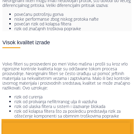
Neoriginalni filteri mogu imati nedovoljan protok, što dovodi do većeg
diferencijalnog pritiska. Veliki diferencijalni pritisak izaziva:
povećanu potrošnju goriva
niske performanse zbog niskog protoka nafte
povećan rizik od kolapsa filtera
rizik od značajnih troškova popravke
Visok kvalitet izrade
Volvo filteri su proizvedeni po meri Volvo mašina i prošli su kroz vrlo
rigorozne kontrole kvaliteta koje su održavane tokom procesa
proizvodnje. Neoriginalni filteri se često izrađuju uz pomoć jeftinih
materijala sa nekvalitetnim vezama i zaptivkama. Malo ili bez kontrole
izvornog materijala i proizvodnih sredstava, kvalitet se može značajno
razlikovati. Ovo uzrokuje:
rizik od curenja
rizik od prolivanja nefiltriranog ulja ili vazduha
rizik od ulaska filtera u sistem i izazivanje blokada
rizik od kolapsa filtera što za posledicu predstavlja rizik za
oštećenje komponenti sa obimnim troškovima popravke