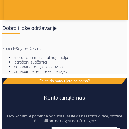
Dobro i loše održavanje
Znaci lošeg održavanja:
motor pun mulja i uljnog mulja
istrošeni zupčanici
pohabana bregasta osovina
pohabani leteći i ležeći ležajevi
Želite da sarađujete sa nama?
Kontaktirajte nas
Ukoliko vam je potrebna ponuda ili želite da nas kontaktirate, možete
učiniti klikom na odgovarajuće dugme.