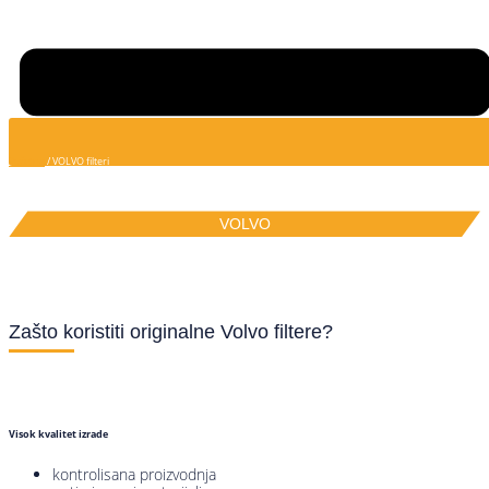
Početna
/ VOLVO filteri
VOLVO
Originalni filteri
Zašto koristiti originalne Volvo filtere?
Visok kvalitet izrade
kontrolisana proizvodnja