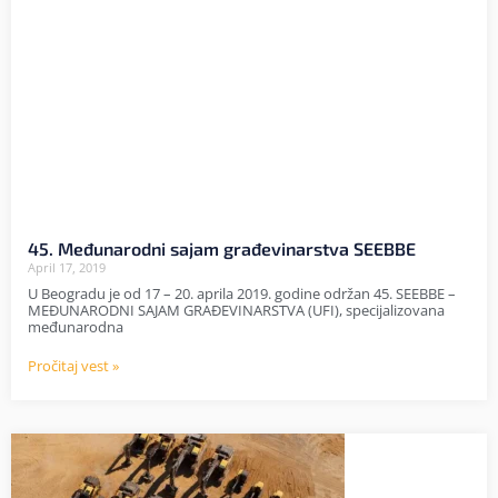
45. Međunarodni sajam građevinarstva SEEBBE
April 17, 2019
U Beogradu je od 17 – 20. aprila 2019. godine održan 45. SEEBBE –
MEĐUNARODNI SAJAM GRAĐEVINARSTVA (UFI), specijalizovana
međunarodna
Pročitaj vest »