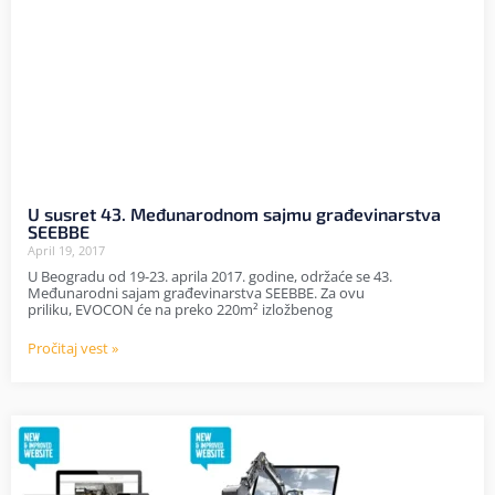
U susret 43. Međunarodnom sajmu građevinarstva
SEEBBE
April 19, 2017
U Beogradu od 19-23. aprila 2017. godine, održaće se 43.
Međunarodni sajam građevinarstva SEEBBE. Za ovu
priliku, EVOCON će na preko 220m² izložbenog
Pročitaj vest »