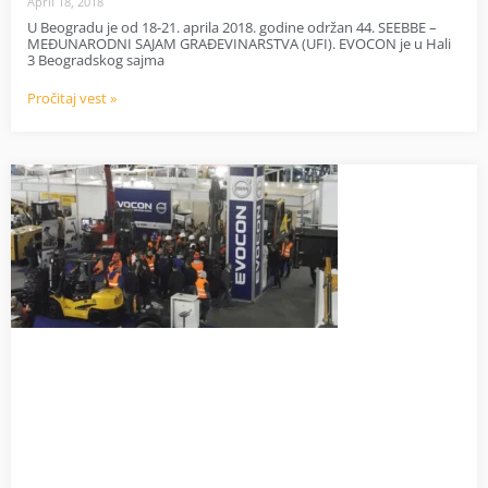
April 18, 2018
U Beogradu je od 18-21. aprila 2018. godine održan 44. SEEBBE –
MEĐUNARODNI SAJAM GRAĐEVINARSTVA (UFI). EVOCON je u Hali
3 Beogradskog sajma
Pročitaj vest »