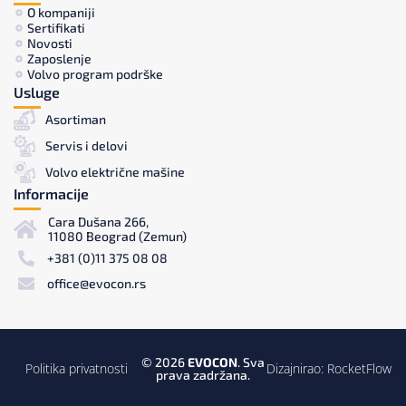
O kompaniji
Sertifikati
Novosti
Zaposlenje
Volvo program podrške
Usluge
Asortiman
Servis i delovi
Volvo električne mašine
Informacije
Cara Dušana 266,
11080 Beograd (Zemun)
+381 (0)11 375 08 08
office@evocon.rs
© 2026
EVOCON
. Sva
Politika privatnosti
Dizajnirao:
RocketFlow
prava zadržana.