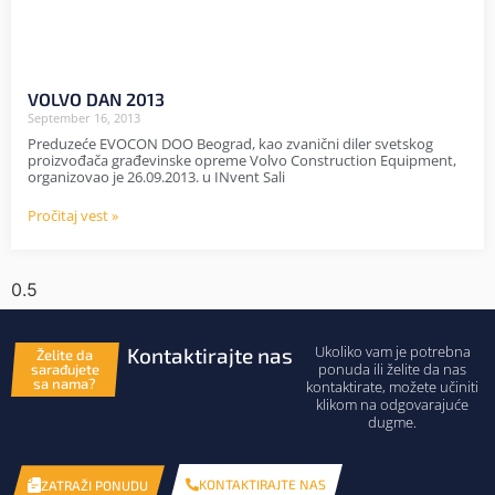
VOLVO DAN 2013
September 16, 2013
Preduzeće EVOCON DOO Beograd, kao zvanični diler svetskog
proizvođača građevinske opreme Volvo Construction Equipment,
organizovao je 26.09.2013. u INvent Sali
Pročitaj vest »
Ukoliko vam je potrebna
Kontaktirajte nas
Želite da
ponuda ili želite da nas
sarađujete
sa nama?
kontaktirate, možete učiniti
klikom na odgovarajuće
dugme.
KONTAKTIRAJTE NAS
ZATRAŽI PONUDU