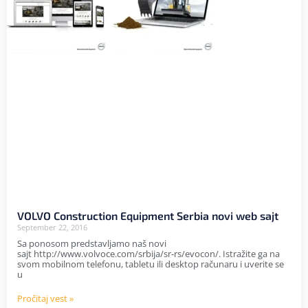
VOLVO Construction Equipment Serbia novi web sajt
September 22, 2016
Sa ponosom predstavljamo naš novi
sajt http://www.volvoce.com/srbija/sr-rs/evocon/. Istražite ga na
svom mobilnom telefonu, tabletu ili desktop računaru i uverite se
u
Pročitaj vest »