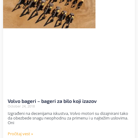
Volvo bageri – bageri za bilo koji izazov
October 24, 2018
Izgrađeni na decenijama iskustva, Volvo motori su dizajnirani tako
da obezbede snagu neophodnu za primenu i u najtežim uslovima.
Oni
Pročitaj vest »