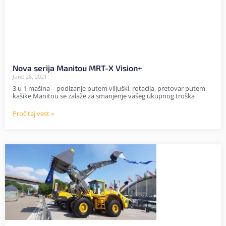
Nova serija Manitou MRT-X Vision+
June 28, 2021
3 u 1 mašina – podizanje putem viljuški, rotacija, pretovar putem
kašike Manitou se zalaže za smanjenje vašeg ukupnog troška
Pročitaj vest »