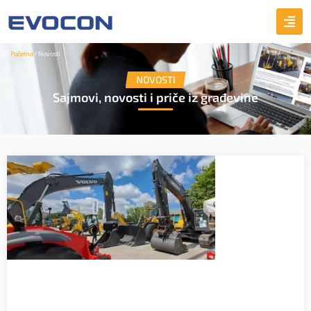
Početna
/ Novosti
NOVOSTI
Sajmovi, novosti i priče iz građevine