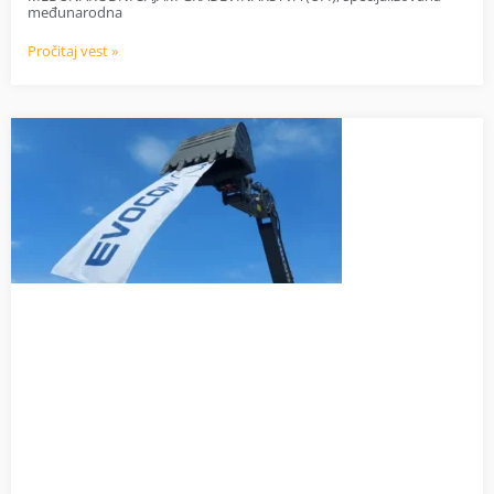
međunarodna
Pročitaj vest »