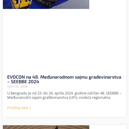
EVOCON na 48. Međunarodnom sajmu građevinarstva
– SEEBBE 2024
April 23, 2024
U Beogradu je od 23. do 26. aprila 2024. godine održan 48. SEEBBE –
Međunarodni sajam građevinarstva (UFI), vodeća regionalna
Pročitaj vest »