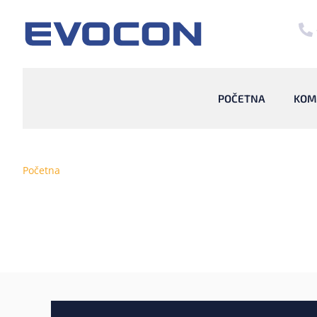
POČETNA
KOM
Početna
/ O kompaniji
Efika