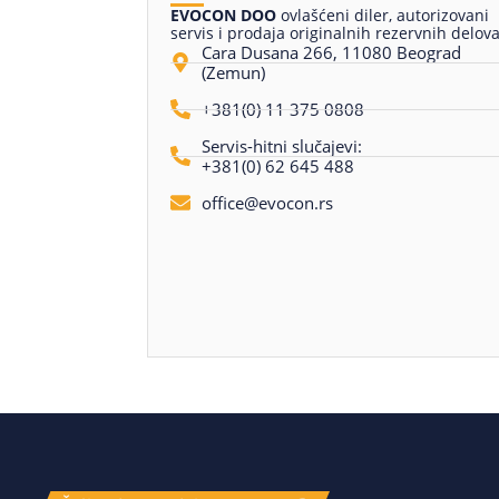
EVOCON DOO
ovlašćeni diler, autorizovani
servis i prodaja originalnih rezervnih delova
Cara Dusana 266, 11080 Beograd
(Zemun)
+381(0) 11 375 0808
Servis-hitni slučajevi:
+381(0) 62 645 488
office@evocon.rs