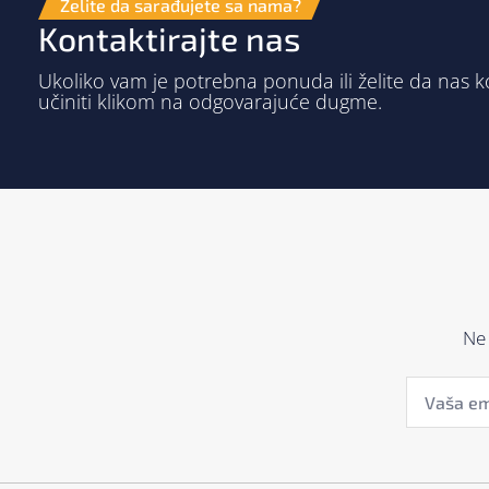
Želite da sarađujete sa nama?
Kontaktirajte nas
Ukoliko vam je potrebna ponuda ili želite da nas k
učiniti klikom na odgovarajuće dugme.
Ne 