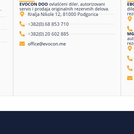
EVOCON DOO
ovlašćeni diler, autorizovani
ЕВ
.
servis i prodaja originalnih rezervnih delova.
dil
rez
Kralja Nikole 12, 81000 Podgorica
+382(0) 68 853 710
+382(0) 20 602 885
MG 
aut
rez
office@evocon.me