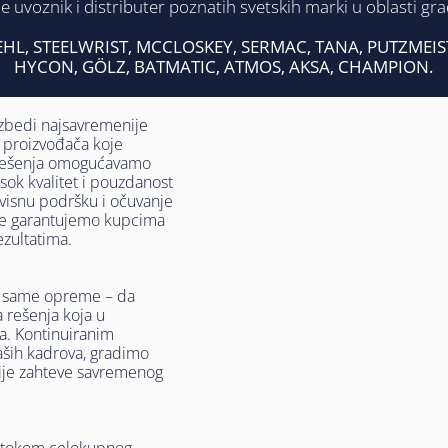
voznik i distributer poznatih svetskih marki u oblasti građ
HL, STEELWRIST, MCCLOSKEY, SERMAC, TANA, PUTZMEI
HYCON, GÖLZ, BATMATIC, ATMOS, AKSA, CHAMPION.
zbedi najsavremenije
 proizvođača koje
a rešenja omogućavamo
sok kvalitet i pouzdanost
visnu podršku i očuvanje
je garantujemo kupcima
ezultatima.
d same opreme – da
 rešenja koja u
a. Kontinuiranim
naših kadrova, gradimo
ije zahteve savremenog