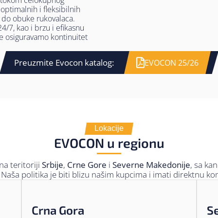
 tokom celokupnog
ptimalnih i fleksibilnih
, do obuke rukovalaca.
7, kao i brzu i efikasnu
me osiguravamo kontinuitet
Preuzmite Evocon katalog:
EVOCON 25/26
Lokacije
EVOCON u regionu
 teritoriji
Srbije
,
Crne Gore
i
Severne Makedonije
, sa ka
. Naša politika je biti blizu našim kupcima i imati direktnu k
Crna Gora
S