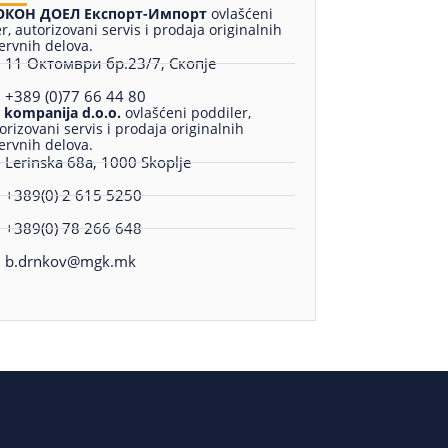
ОКОН ДОЕЛ Експорт-Импорт
ovlašćeni
er, autorizovani servis i prodaja originalnih
ervnih delova.
11 Октомври бр.23/7, Скопје
+389 (0)77 66 44 80
kompanija d.o.o.
ovlašćeni poddiler,
orizovani servis i prodaja originalnih
ervnih delova.
Lerinska 68a, 1000 Skoplje
+389(0) 2 615 5250
+389(0) 78 266 648
b.drnkov@mgk.mk