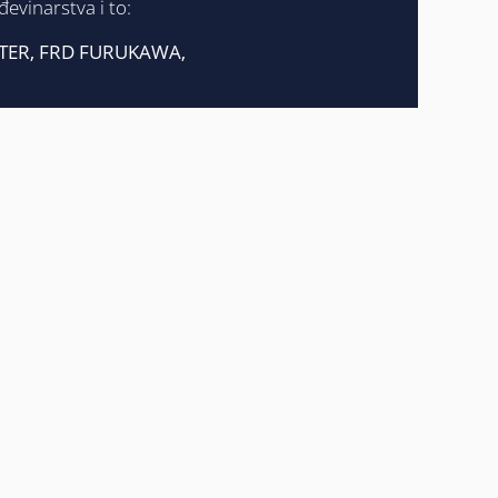
evinarstva i to:
STER, FRD FURUKAWA,