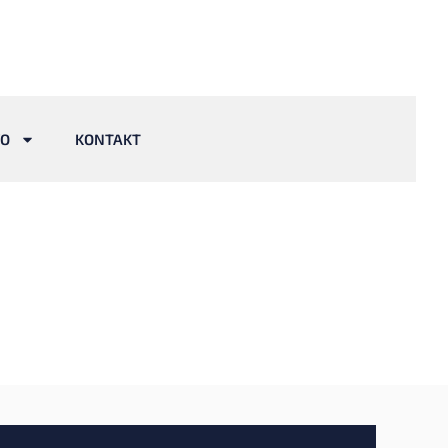
VO
KONTAKT
duhvat