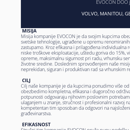
EVOCON DOO je u
VOLVO, MANITOU, GE
MISIJA
Misija kompanije EVOCON je da svojim kupcima obe
svetske tehnologije, ugrađene u opremu renomiranih
zastupamo. Kroz efikasna i prilagođena individualn
niske troškove eksploatacije, uštedu goriva do 15%, vi
opreme, maksimalnu sigurnost pri radu, vrhunsku ser
životne sredine. Doslednim sprovođenjem naše misi
neprekidan, siguran i produktivan rad sa vrhunskim r
CILJ
Cilj naše kompanije je da kupcima ponudimo više o
obezbedimo kompletna, efikasna i dugoročno održiva
potpunosti odgovaraju njihovim poslovnim potrebam
ulaganjem u znanje, stručnost i profesionalni razvoj 
kompetentan tim sposoban da odgovori na najsložen
građevinarstva.
EFIKASNOST