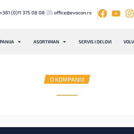
+381 (0)11 375 08 08
office@evocon.rs
PANIJA
ASORTIMAN
SERVIS I DELOVI
VOL
O KOMPANIJI
sna rešenja za svaki građevinski po