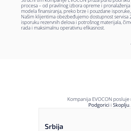
Stručni tim kompanije EVOCON pruža punu podršku
procesa – od pravilnog izbora opreme i pronalaženja o
modela finansiranja, preko brze i pouzdane isporuke
Našim klijentima obezbeđujemo dostupnost servisa 24/
isporuku rezervnih delova i potrošnog materijala, či
rada i maksimalnu operativnu efikasnost.
Kompanija EVOCON posluje na
Podgorici
i
Skoplju
Srbija