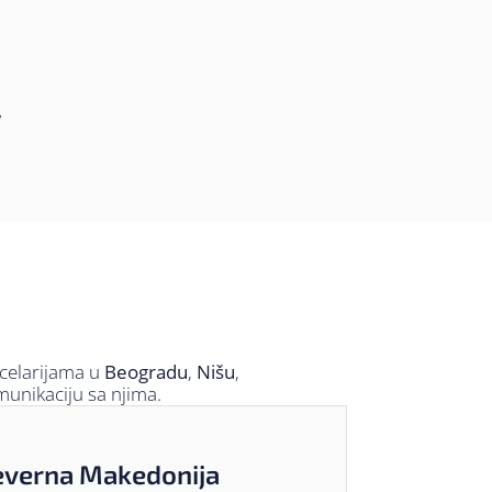
ncelarijama u
Beogradu
,
Nišu
,
omunikaciju sa njima.
everna Makedonija