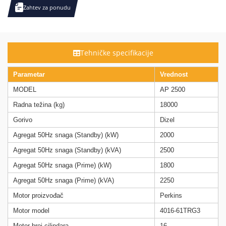
Zahtev za ponudu
Tehničke specifikacije
Parametar
Vrednost
MODEL
AP 2500
Radna težina (kg)
18000
Gorivo
Dizel
Agregat 50Hz snaga (Standby) (kW)
2000
Agregat 50Hz snaga (Standby) (kVA)
2500
Agregat 50Hz snaga (Prime) (kW)
1800
Agregat 50Hz snaga (Prime) (kVA)
2250
Motor proizvođač
Perkins
Motor model
4016-61TRG3
Motor broj cilindara
16