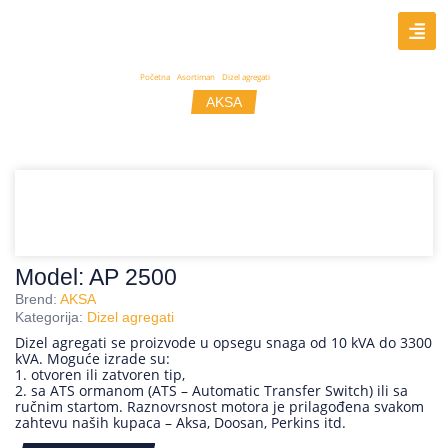
Početna
/
Asortiman
/
Dizel agregati
/ AP 2500
AKSA
Model: AP 2500
Model: AP 2500
Brend:
AKSA
Kategorija:
Dizel agregati
Dizel agregati se proizvode u opsegu snaga od 10 kVA do 3300
kVA. Moguće izrade su:
1. otvoren ili zatvoren tip,
2. sa ATS ormanom (ATS – Automatic Transfer Switch) ili sa
ručnim startom. Raznovrsnost motora je prilagođena svakom
zahtevu naših kupaca – Aksa, Doosan, Perkins itd.