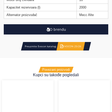
Kapacitet rezervoara (l)
2000
Alternator proizvođač
Mecc Alte
O brendu
Preuzmite Evocon katalog:
EVOCON 25/26
Povezani proizvodi
Kupci su takođe pogledali