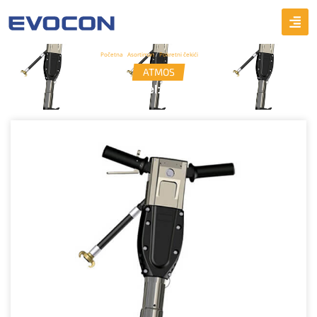
Početna
/
Asortiman
/
Pokretni čekići
/ BB32
ATMOS
Model: BB32