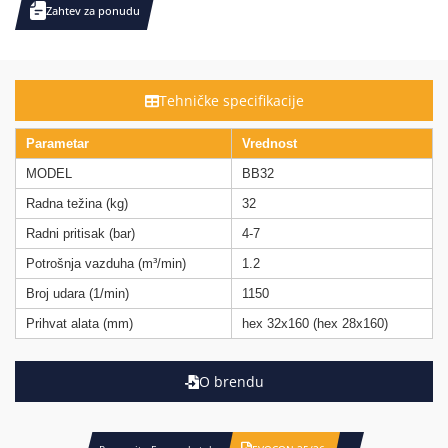
Zahtev za ponudu
Tehničke specifikacije
Parametar
Vrednost
MODEL
BB32
Radna težina (kg)
32
Radni pritisak (bar)
4-7
Potrošnja vazduha (m³/min)
1.2
Broj udara (1/min)
1150
Prihvat alata (mm)
hex 32x160 (hex 28x160)
O brendu