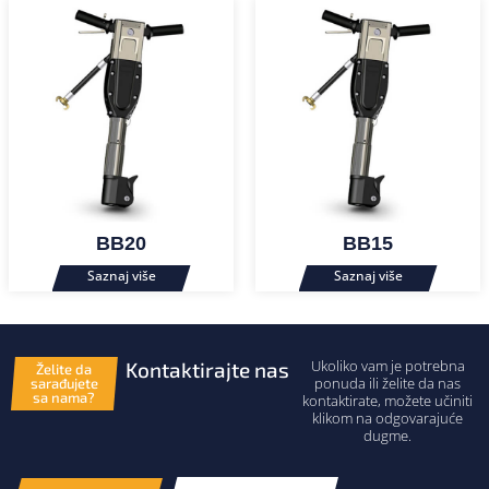
BB20
BB15
Ukoliko vam je potrebna
Kontaktirajte nas
Želite da
ponuda ili želite da nas
sarađujete
sa nama?
kontaktirate, možete učiniti
klikom na odgovarajuće
dugme.