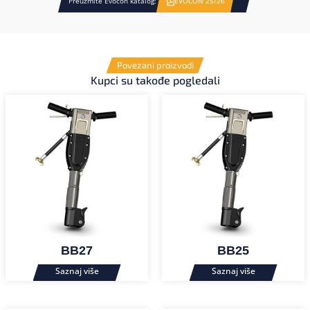
Preuzmite Evocon katalog:
EVOCON 25/26
Povezani proizvodi
Kupci su takođe pogledali
BB27
BB25