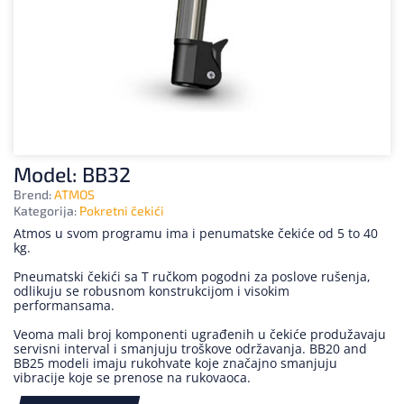
Model: BB32
Brend:
ATMOS
Kategorija:
Pokretni čekići
Atmos u svom programu ima i penumatske čekiće od 5 to 40
kg.
Pneumatski čekići sa T ručkom pogodni za poslove rušenja,
odlikuju se robusnom konstrukcijom i visokim
performansama.
Veoma mali broj komponenti ugrađenih u čekiće produžavaju
servisni interval i smanjuju troškove održavanja. BB20 and
BB25 modeli imaju rukohvate koje značajno smanjuju
vibracije koje se prenose na rukovaoca.