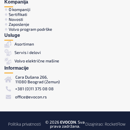
Kompanija
O kompaniji
Sertifikati
Novosti
Zaposlenje
Volvo program podrške
Usluge
Asortiman
Servis i delovi
Volvo električne mašine
Informacije
Cara Dušana 266,
11080 Beograd (Zemun)
+381 (0)11 375 08 08
office@evocon.rs
© 2026
EVOCON
. Sva
Politika privatnosti
Dizajnirao:
RocketFlow
prava zadržana.