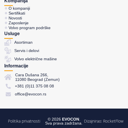
Kompanija
O kompaniji
Sertifikati
Novosti
Zaposlenje
Volvo program podrške
Usluge
Asortiman
Servis i delovi
Volvo električne mašine
Informacije
Cara Dušana 266,
11080 Beograd (Zemun)
+381 (0)11 375 08 08
office@evocon.rs
© 2026
EVOCON
.
Politika privatnosti
Dizajnirao:
RocketFlow
Sva prava zadržana.