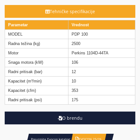
Tehničke specifikacije
Parametar
Vrednost
MODEL
PDP 100
Radna težina (kg)
2500
Motor
Perkins 1104D-44TA
Snaga motora (kW)
106
Radni pritisak (bar)
12
Kapacitet (m³/min)
10
Kapacitet (cfm)
353
Radni pritisak (psi)
175
O brendu
Preuzmite Evocon katalog:
EVOCON 25/26