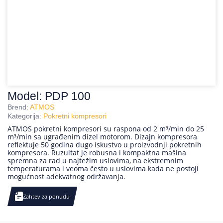
Model: PDP 100
Brend:
ATMOS
Kategorija:
Pokretni kompresori
ATMOS pokretni kompresori su raspona od 2 m³/min do 25
m³/min sa ugrađenim dizel motorom. Dizajn kompresora
reflektuje 50 godina dugo iskustvo u proizvodnji pokretnih
kompresora. Ruzultat je robusna i kompaktna mašina
spremna za rad u najtežim uslovima, na ekstremnim
temperaturama i veoma često u uslovima kada ne postoji
mogućnost adekvatnog održavanja.
Zahtev za ponudu