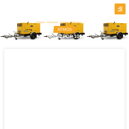
Početna
/
Asortiman
/
Pokretni kompresori
/ PDP 100
ATMOS
Model: PDP 100