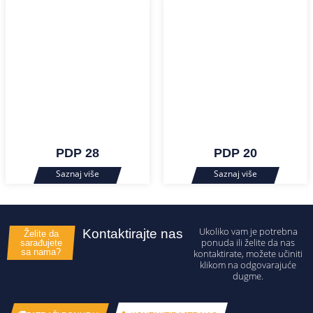
PDP 28
PDP 20
Ukoliko vam je potrebna
Kontaktirajte nas
Želite da
ponuda ili želite da nas
sarađujete
sa nama?
kontaktirate, možete učiniti
klikom na odgovarajuće
dugme.