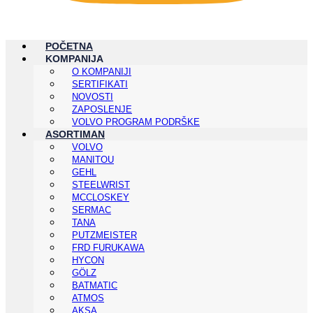
POČETNA
KOMPANIJA
O KOMPANIJI
SERTIFIKATI
NOVOSTI
ZAPOSLENJE
VOLVO PROGRAM PODRŠKE
ASORTIMAN
VOLVO
MANITOU
GEHL
STEELWRIST
MCCLOSKEY
SERMAC
TANA
PUTZMEISTER
FRD FURUKAWA
HYCON
GÖLZ
BATMATIC
ATMOS
AKSA