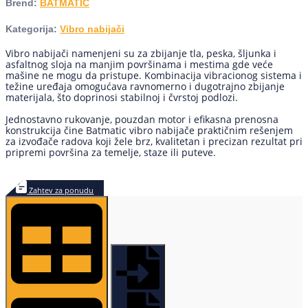
Brend:
BATMATIC
Kategorija:
Vibro nabijači
Vibro nabijači namenjeni su za zbijanje tla, peska, šljunka i
asfaltnog sloja na manjim površinama i mestima gde veće
mašine ne mogu da pristupe. Kombinacija vibracionog sistema i
težine uređaja omogućava ravnomerno i dugotrajno zbijanje
materijala, što doprinosi stabilnoj i čvrstoj podlozi.
Jednostavno rukovanje, pouzdan motor i efikasna prenosna
konstrukcija čine Batmatic vibro nabijače praktičnim rešenjem
za izvođače radova koji žele brz, kvalitetan i precizan rezultat pri
pripremi površina za temelje, staze ili puteve.
Zahtev za ponudu