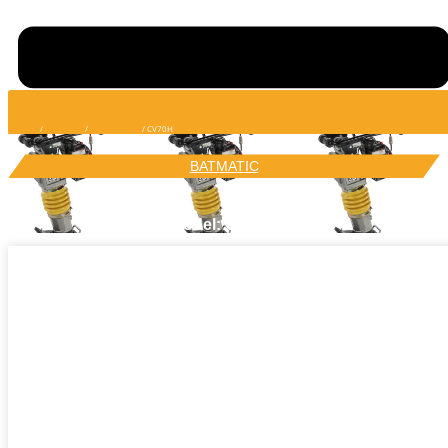
Početna
/
Asortiman
/
Vibro nabijači
/ CV70H
BATMATIC
Model: CV70H