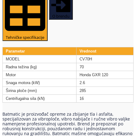
O brendu
Tehničke specifikacije
Parametar
Vrednost
MODEL
CV70H
Radna težina (kg)
70
Motor
Honda GXR 120
Snaga motora (kW)
2.6
Širina ploče (mm)
285
Centrifugalna sila (kN)
16
Batmatic je proizvođač opreme za zbijanje tla i asfalta,
specijalizovan za vibroploče, vibro nabijače i ručne vibro valjke
namenjene profesionalnoj upotrebi. Brend je prepoznat po
robusnoj konstrukciji, pouzdanom radu i jednostavnom
rukovanju na gradilištu. Batmatic mašine omogućavaju efikasno