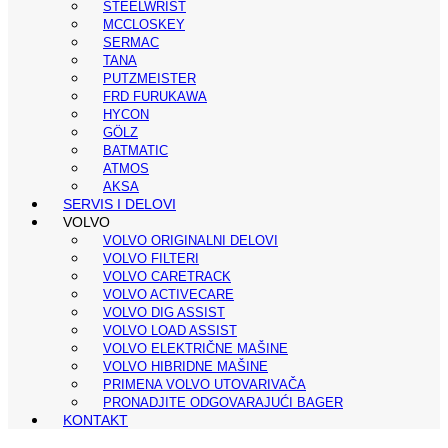
STEELWRIST
MCCLOSKEY
SERMAC
TANA
PUTZMEISTER
FRD FURUKAWA
HYCON
GÖLZ
BATMATIC
ATMOS
AKSA
SERVIS I DELOVI
VOLVO
VOLVO ORIGINALNI DELOVI
VOLVO FILTERI
VOLVO CARETRACK
VOLVO ACTIVECARE
VOLVO DIG ASSIST
VOLVO LOAD ASSIST
VOLVO ELEKTRIČNE MAŠINE
VOLVO HIBRIDNE MAŠINE
PRIMENA VOLVO UTOVARIVAČA
PRONADJITE ODGOVARAJUĆI BAGER
KONTAKT