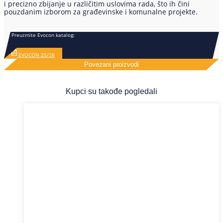
i precizno zbijanje u različitim uslovima rada, što ih čini
pouzdanim izborom za građevinske i komunalne projekte.
Preuzmite Evocon katalog:
EVOCON 25/26
Povezani proizvodi
Kupci su takođe pogledali