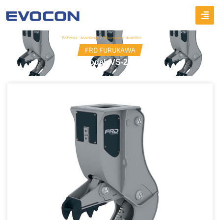
Početna
/
Asortiman
/
Sekundarne drobilice
/ VS-22E
FRD FURUKAWA
Model: VS-22E