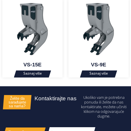
VS-15E
VS-9E
Ukoliko vam je potrebna
Kontaktirajte nas
Želite da
ponuda ili želite da nas
sarađujete
sa nama?
kontaktirate, možete učiniti
klikom na odgovarajuće
dugme.