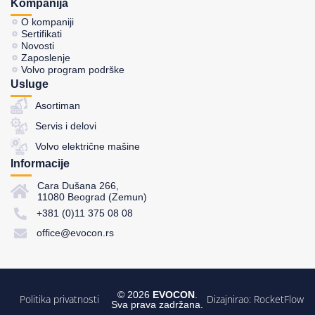
Kompanija
O kompaniji
Sertifikati
Novosti
Zaposlenje
Volvo program podrške
Usluge
Asortiman
Servis i delovi
Volvo električne mašine
Informacije
Cara Dušana 266,
11080 Beograd (Zemun)
+381 (0)11 375 08 08
office@evocon.rs
© 2026
EVOCON
.
Politika privatnosti
Dizajnirao:
RocketFlow
Sva prava zadržana.