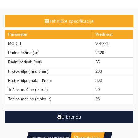
Tehničke specifikacije
Parametar
Vrednost
MODEL
VS-22E
Radna težina (kg)
2320
Radni pritisak (bar)
35
Protok ulja (min. l/min)
200
Protok ulja (maks. l/min)
300
Težina mašine (min. t)
20
Težina mašine (maks. t)
28
O brendu
Preuzmite Evocon katalog:
EVOCON 25/26