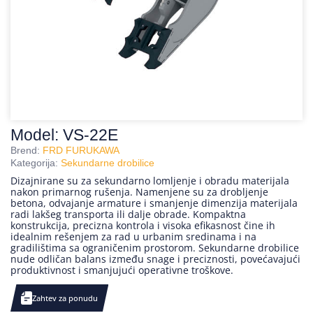
Model: VS-22E
Brend:
FRD FURUKAWA
Kategorija:
Sekundarne drobilice
Dizajnirane su za sekundarno lomljenje i obradu materijala
nakon primarnog rušenja. Namenjene su za drobljenje
betona, odvajanje armature i smanjenje dimenzija materijala
radi lakšeg transporta ili dalje obrade. Kompaktna
konstrukcija, precizna kontrola i visoka efikasnost čine ih
idealnim rešenjem za rad u urbanim sredinama i na
gradilištima sa ograničenim prostorom. Sekundarne drobilice
nude odličan balans između snage i preciznosti, povećavajući
produktivnost i smanjujući operativne troškove.
Zahtev za ponudu