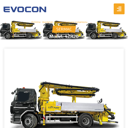
Početna
/
Asortiman
/
Pumpe montirane na kamionu
/ 4ZR20
SERMAC
Model: 4ZR20