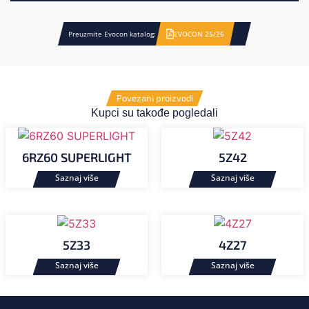
Preuzmite Evocon katalog:
EVOCON 25/26
Povezani proizvodi
Kupci su takođe pogledali
6RZ60 SUPERLIGHT
5Z42
5Z33
4Z27