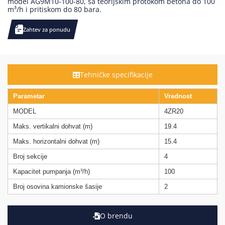
model AG9M10-100-80, sa teorijskim protokom betona do 100
m³/h i pritiskom do 80 bara.
Zahtev za ponudu
Tehničke specifikacije
Parametar
Vrednost
MODEL
4ZR20
Maks. vertikalni dohvat (m)
19.4
Maks. horizontalni dohvat (m)
15.4
Broj sekcije
4
Kapacitet pumpanja (m³/h)
100
Broj osovina kamionske šasije
2
O brendu