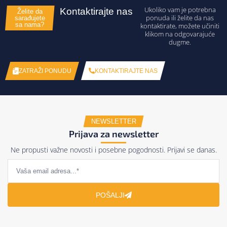
Ukoliko vam je potrebna
Kontaktirajte nas
Želite da
ponuda ili želite da nas
sarađujete
sa nama?
kontaktirate, možete učiniti
klikom na odgovarajuće
dugme.
KONTAKTIRAJTE NAS
ZATRAŽI PONUDU
NEWSLETTER
Prijava za newsletter
Ne propusti važne novosti i posebne pogodnosti. Prijavi se danas.
POŠALJI