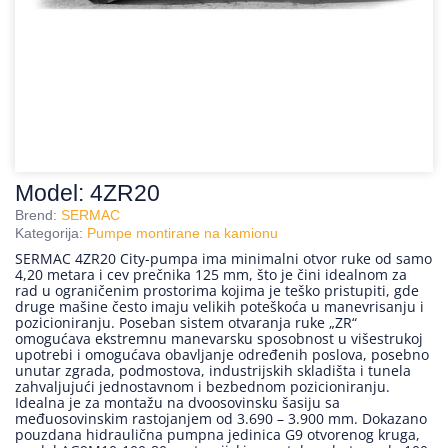
Model: 4ZR20
Brend:
SERMAC
Kategorija:
Pumpe montirane na kamionu
SERMAC 4ZR20 City-pumpa ima minimalni otvor ruke od samo
4,20 metara i cev prečnika 125 mm, što je čini idealnom za
rad u ograničenim prostorima kojima je teško pristupiti, gde
druge mašine često imaju velikih poteškoća u manevrisanju i
pozicioniranju. Poseban sistem otvaranja ruke „ZR“
omogućava ekstremnu manevarsku sposobnost u višestrukoj
upotrebi i omogućava obavljanje određenih poslova, posebno
unutar zgrada, podmostova, industrijskih skladišta i tunela
zahvaljujući jednostavnom i bezbednom pozicioniranju.
Idealna je za montažu na dvoosovinsku šasiju sa
međuosovinskim rastojanjem od 3.690 – 3.900 mm. Dokazano
pouzdana hidraulična pumpna jedinica G9 otvorenog kruga,