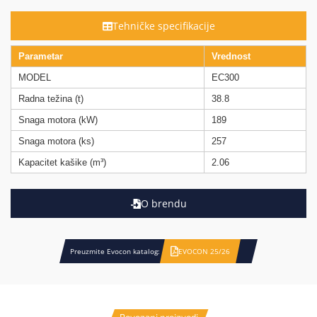
Tehničke specifikacije
Parametar
Vrednost
MODEL
EC300
Radna težina (t)
38.8
Snaga motora (kW)
189
Snaga motora (ks)
257
Kapacitet kašike (m³)
2.06
O brendu
Preuzmite Evocon katalog:
EVOCON 25/26