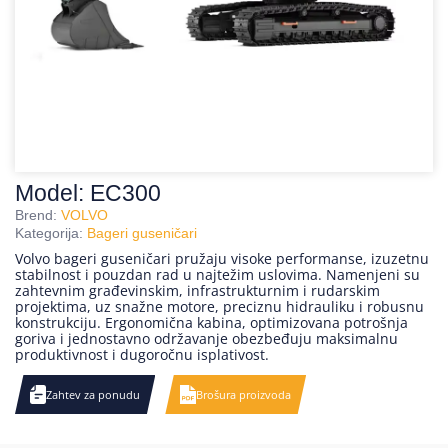
Model: EC300
Brend:
VOLVO
Kategorija:
Bageri guseničari
Volvo bageri guseničari pružaju visoke performanse, izuzetnu
stabilnost i pouzdan rad u najtežim uslovima. Namenjeni su
zahtevnim građevinskim, infrastrukturnim i rudarskim
projektima, uz snažne motore, preciznu hidrauliku i robusnu
konstrukciju. Ergonomična kabina, optimizovana potrošnja
goriva i jednostavno održavanje obezbeđuju maksimalnu
produktivnost i dugoročnu isplativost.
Zahtev za ponudu
Brošura proizvoda