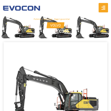
Početna
/
Asortiman
/
Bageri guseničari
/ EC300
VOLVO
Model: EC300