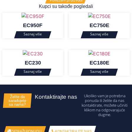
Povezani proizvodi
Kupci su takođe pogledali
EC950F
EC750E
EC230
EC180E
Ukoliko vam je potrebna
Kontaktirajte nas
Želite da
ponuda ili želite da nas
sarađujete
sa nama?
kontaktirate, možete učiniti
klikom na odgovarajuće
dugme.
KONTAKTIRAJTE NAS
ZATRAŽI PONUDU