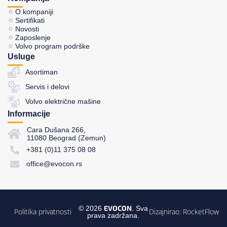
O kompaniji
Sertifikati
Novosti
Zaposlenje
Volvo program podrške
Usluge
Asortiman
Servis i delovi
Volvo električne mašine
Informacije
Cara Dušana 266,
11080 Beograd (Zemun)
+381 (0)11 375 08 08
office@evocon.rs
EVOCON
© 2026
. Sva
Politika privatnosti
Dizajnirao:
RocketFlow
prava zadržana.