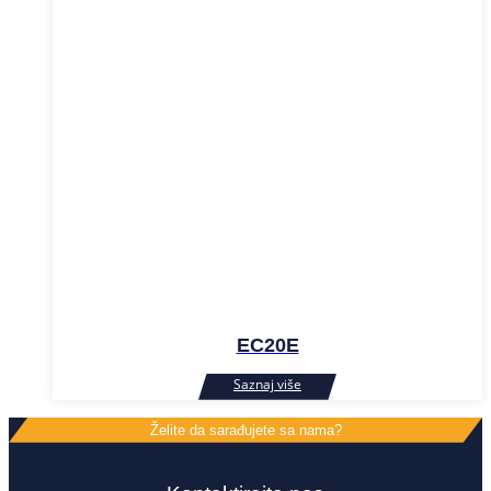
EC20E
Želite da sarađujete sa nama?