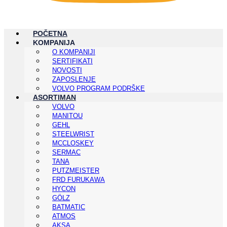
POČETNA
KOMPANIJA
O KOMPANIJI
SERTIFIKATI
NOVOSTI
ZAPOSLENJE
VOLVO PROGRAM PODRŠKE
ASORTIMAN
VOLVO
MANITOU
GEHL
STEELWRIST
MCCLOSKEY
SERMAC
TANA
PUTZMEISTER
FRD FURUKAWA
HYCON
GÖLZ
BATMATIC
ATMOS
AKSA