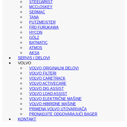
STEELWRIST
MCCLOSKEY
SERMAC
TANA
PUTZMEISTER
FRD FURUKAWA
HYCON
GÖLZ
BATMATIC
ATMOS
AKSA
SERVIS I DELOVI
VOLVO
VOLVO ORIGINALNI DELOVI
VOLVO FILTERI
VOLVO CARETRACK
VOLVO ACTIVECARE
VOLVO DIG ASSIST
VOLVO LOAD ASSIST
VOLVO ELEKTRIČNE MAŠINE
VOLVO HIBRIDNE MAŠINE
PRIMENA VOLVO UTOVARIVAČA
PRONADJITE ODGOVARAJUĆI BAGER
KONTAKT