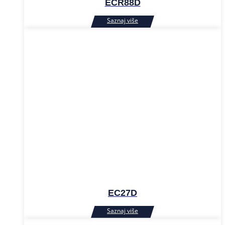
ECR88D
EC27D