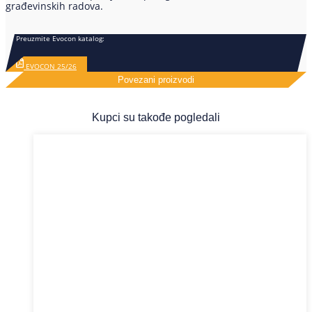
građevinskih radova.
Preuzmite Evocon katalog:
EVOCON 25/26
Povezani proizvodi
Kupci su takođe pogledali