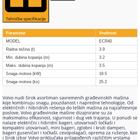
Tehničke specifikacije
Parametar
Vrednost
MODEL
ECR40
Radna težina (t)
3.9
Min. dubina kopanja (m)
3.2
Maks. dubina kopanja (m)
3.5
Snaga motora (kW)
18.5
Snaga motora (ks)
25.2
Volvo nudi širok asortiman savremenih građevinskih mašina
koje kombinuju snagu, pouzdanost i napredne tehnologije. Od
električnih i hibridnih rešenja do teških mašina za najzahtevnije
poslove, Volvo građevinske mašine dizajnirane su za
maksimalnu efikasnost, sigurnost i dug vek trajanja. U ponudi se
nalaze električni i hibridni bageri, utovarivači točkaši i
kompaktni utovarivači, mini bageri, zglobni i kruti damperi,
bageri guseničari i točkaši, cevopolagači, oprema za rušenje, kao
i širok izbor Volvo priključaka prilagođenih različitim vrstama