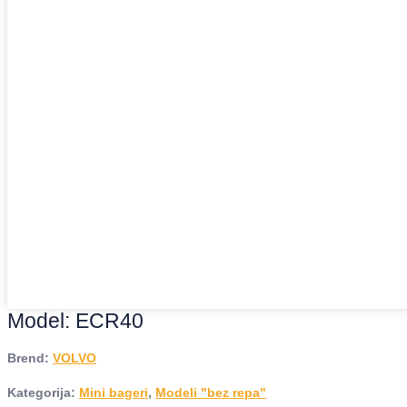
Model: ECR40
Brend:
VOLVO
Kategorija:
Mini bageri
,
Modeli "bez repa"