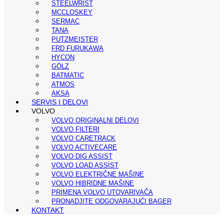
STEELWRIST
MCCLOSKEY
SERMAC
TANA
PUTZMEISTER
FRD FURUKAWA
HYCON
GÖLZ
BATMATIC
ATMOS
AKSA
SERVIS I DELOVI
VOLVO
VOLVO ORIGINALNI DELOVI
VOLVO FILTERI
VOLVO CARETRACK
VOLVO ACTIVECARE
VOLVO DIG ASSIST
VOLVO LOAD ASSIST
VOLVO ELEKTRIČNE MAŠINE
VOLVO HIBRIDNE MAŠINE
PRIMENA VOLVO UTOVARIVAČA
PRONADJITE ODGOVARAJUĆI BAGER
KONTAKT