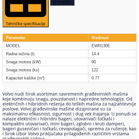
O brendu
Tehničke specifikacije
Parametar
Vrednost
MODEL
EWR130E
Radna težina (t)
14.4
Snaga motora (kW)
90
Snaga motora (ks)
122
Kapacitet kašike (m³)
0.77
Volvo nudi širok asortiman savremenih građevinskih mašina
koje kombinuju snagu, pouzdanost i napredne tehnologije. Od
električnih i hibridnih rešenja do teških mašina za najzahtevnije
poslove, Volvo građevinske mašine dizajnirane su za
maksimalnu efikasnost, sigurnost i dug vek trajanja. U ponudi se
nalaze električni i hibridni bageri, utovarivači točkaši i
kompaktni utovarivači, mini bageri, zglobni i kruti damperi,
bageri guseničari i točkaši, cevopolagači, oprema za rušenje, kao
i širok izbor Volvo priključaka prilagođenih različitim vrstama
građevinskih radova.