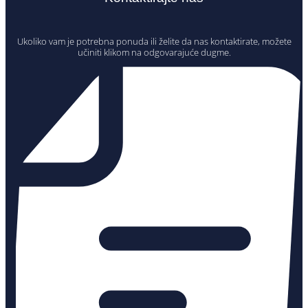
Ukoliko vam je potrebna ponuda ili želite da nas kontaktirate, možete
učiniti klikom na odgovarajuće dugme.