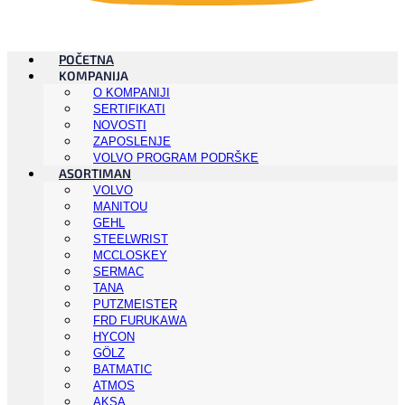
POČETNA
KOMPANIJA
O KOMPANIJI
SERTIFIKATI
NOVOSTI
ZAPOSLENJE
VOLVO PROGRAM PODRŠKE
ASORTIMAN
VOLVO
MANITOU
GEHL
STEELWRIST
MCCLOSKEY
SERMAC
TANA
PUTZMEISTER
FRD FURUKAWA
HYCON
GÖLZ
BATMATIC
ATMOS
AKSA