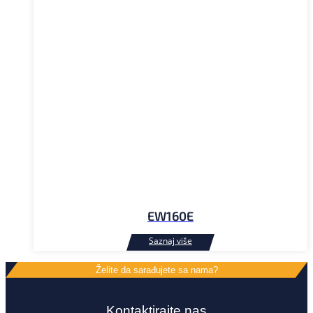
EW160E
Želite da sarađujete sa nama?
Kontaktirajte nas