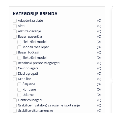
KATEGORIJE BRENDA
Adapteri za alate
(
0
)
Alati
(
0
)
Alati za čišćenje
(
0
)
Bageri guseničari
(
0
)
Električni modeli
(
0
)
Modeli "bez repa"
(
0
)
Bageri točkaši
(
0
)
Električni modeli
(
0
)
Benzinski prenosivi agregati
(
0
)
Cevopolagači
(
0
)
Dizel agregati
(
0
)
Drobilice
(
0
)
Čeljusne
(
0
)
Konusne
(
0
)
Udarne
(
0
)
Električni bageri
(
0
)
Grabilice (hvataljke) za rušenje i sortiranje
(
0
)
Grabilice višenamenske
(
0
)