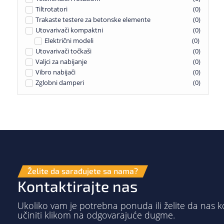
Tiltrotatori
(
0
)
Trakaste testere za betonske elemente
(
0
)
Utovarivači kompaktni
(
0
)
Električni modeli
(
0
)
Utovarivači točkaši
(
0
)
Valjci za nabijanje
(
0
)
Vibro nabijači
(
0
)
Zglobni damperi
(
0
)
Želite da sarađujete sa nama?
Kontaktirajte nas
Ukoliko vam je potrebna ponuda ili želite da nas k
učiniti klikom na odgovarajuće dugme.