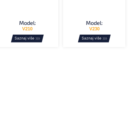
Model:
Model:
V210
V230
Saznaj više
Saznaj više