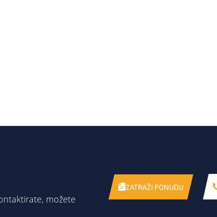
ZATRAŽI PONUDU
ontaktirate, možete