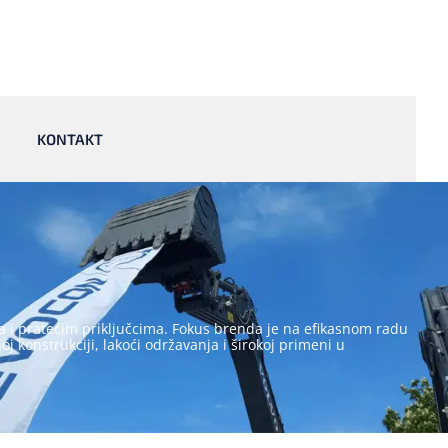
KONTAKT
 i pratećim priključcima. Fokus brenda je na efikasnom radu
 konstrukciji, lakoći održavanja i širokoj primeni u