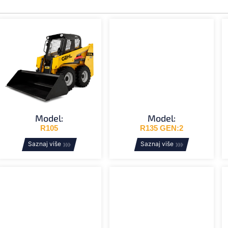
Model:
Model:
R105
R135 GEN:2
Saznaj više
Saznaj više