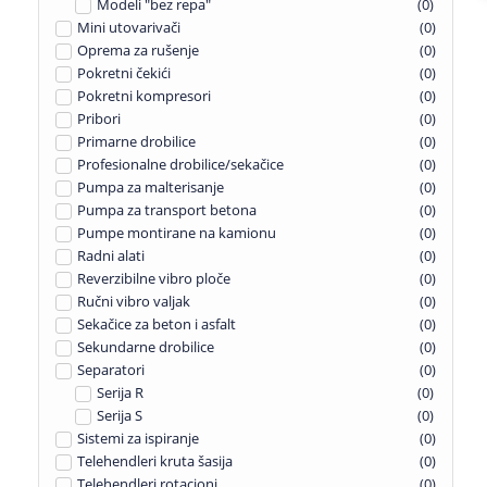
Modeli "bez repa"
(
0
)
Mini utovarivači
(
0
)
Oprema za rušenje
(
0
)
Pokretni čekići
(
0
)
Pokretni kompresori
(
0
)
Pribori
(
0
)
Primarne drobilice
(
0
)
Profesionalne drobilice/sekačice
(
0
)
Pumpa za malterisanje
(
0
)
Pumpa za transport betona
(
0
)
Pumpe montirane na kamionu
(
0
)
Radni alati
(
0
)
Reverzibilne vibro ploče
(
0
)
Ručni vibro valjak
(
0
)
Sekačice za beton i asfalt
(
0
)
Sekundarne drobilice
(
0
)
Separatori
(
0
)
Serija R
(
0
)
Serija S
(
0
)
Sistemi za ispiranje
(
0
)
Telehendleri kruta šasija
(
0
)
Telehendleri rotacioni
(
0
)