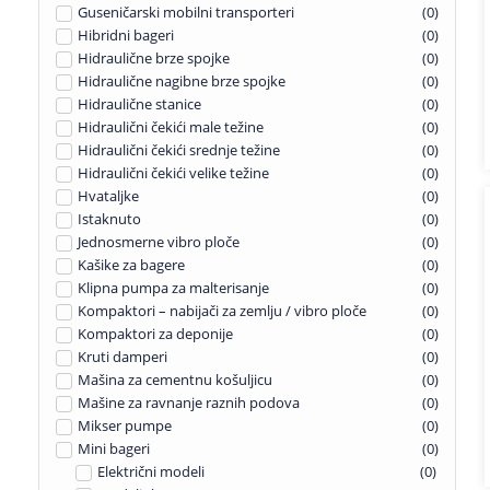
Guseničarski mobilni transporteri
(
0
)
Hibridni bageri
(
0
)
Hidraulične brze spojke
(
0
)
Hidraulične nagibne brze spojke
(
0
)
Hidraulične stanice
(
0
)
Hidraulični čekići male težine
(
0
)
Hidraulični čekići srednje težine
(
0
)
Hidraulični čekići velike težine
(
0
)
Hvataljke
(
0
)
Istaknuto
(
0
)
Jednosmerne vibro ploče
(
0
)
Kašike za bagere
(
0
)
Klipna pumpa za malterisanje
(
0
)
Kompaktori – nabijači za zemlju / vibro ploče
(
0
)
Kompaktori za deponije
(
0
)
Kruti damperi
(
0
)
Mašina za cementnu košuljicu
(
0
)
Mašine za ravnanje raznih podova
(
0
)
Mikser pumpe
(
0
)
Mini bageri
(
0
)
Električni modeli
(
0
)