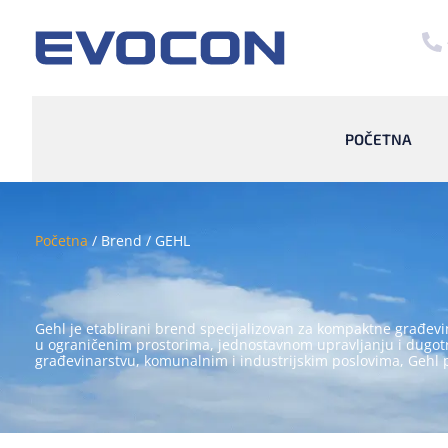
POČETNA
Početna
/ Brend / GEHL
Gehl je etablirani brend specijalizovan za kompaktne građev
u ograničenim prostorima, jednostavnom upravljanju i dugotraj
građevinarstvu, komunalnim i industrijskim poslovima, Gehl p