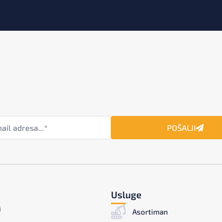
POŠALJI
Usluge
i
Asortiman