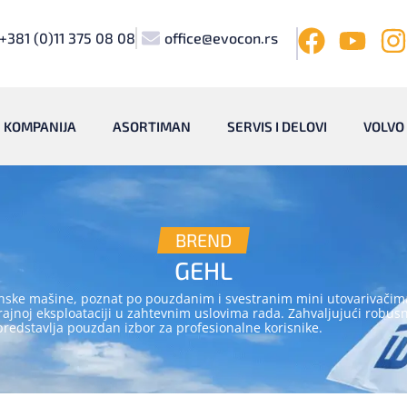
+381 (0)11 375 08 08
office@evocon.rs
KOMPANIJA
ASORTIMAN
SERVIS I DELOVI
VOLVO
BREND
GEHL
inske mašine, poznat po pouzdanim i svestranim mini utovarivačima
noj eksploataciji u zahtevnim uslovima rada. Zahvaljujući robusnoj
redstavlja pouzdan izbor za profesionalne korisnike.