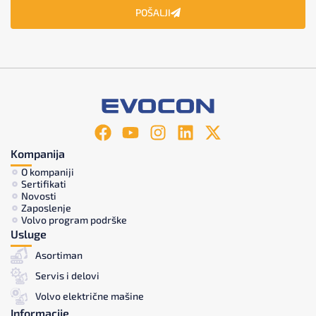
POŠALJI
Kompanija
O kompaniji
Sertifikati
Novosti
Zaposlenje
Volvo program podrške
Usluge
Asortiman
Servis i delovi
Volvo električne mašine
Informacije