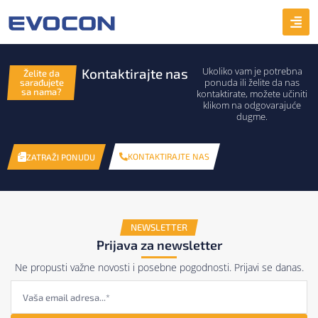
Ukoliko vam je potrebna
Kontaktirajte nas
Želite da
ponuda ili želite da nas
sarađujete
sa nama?
kontaktirate, možete učiniti
klikom na odgovarajuće
dugme.
KONTAKTIRAJTE NAS
ZATRAŽI PONUDU
NEWSLETTER
Prijava za newsletter
Ne propusti važne novosti i posebne pogodnosti. Prijavi se danas.