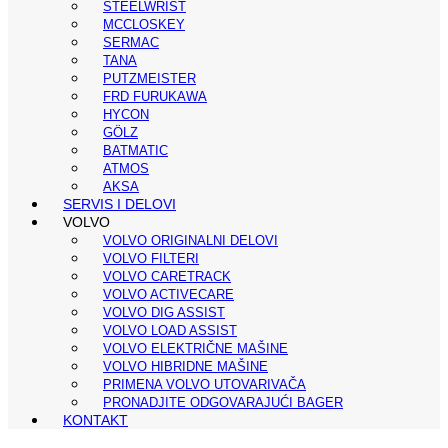
STEELWRIST
MCCLOSKEY
SERMAC
TANA
PUTZMEISTER
FRD FURUKAWA
HYCON
GÖLZ
BATMATIC
ATMOS
AKSA
SERVIS I DELOVI
VOLVO
VOLVO ORIGINALNI DELOVI
VOLVO FILTERI
VOLVO CARETRACK
VOLVO ACTIVECARE
VOLVO DIG ASSIST
VOLVO LOAD ASSIST
VOLVO ELEKTRIČNE MAŠINE
VOLVO HIBRIDNE MAŠINE
PRIMENA VOLVO UTOVARIVAČA
PRONADJITE ODGOVARAJUĆI BAGER
KONTAKT