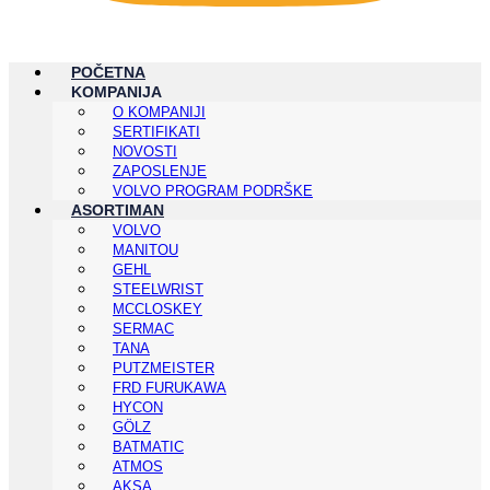
POČETNA
KOMPANIJA
O KOMPANIJI
SERTIFIKATI
NOVOSTI
ZAPOSLENJE
VOLVO PROGRAM PODRŠKE
ASORTIMAN
VOLVO
MANITOU
GEHL
STEELWRIST
MCCLOSKEY
SERMAC
TANA
PUTZMEISTER
FRD FURUKAWA
HYCON
GÖLZ
BATMATIC
ATMOS
AKSA