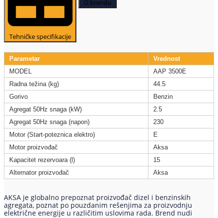
O brendu
Tehničke specifikacije
Parametar
Vrednost
MODEL
AAP 3500E
Radna težina (kg)
44.5
Gorivo
Benzin
Agregat 50Hz snaga (kW)
2.5
Agregat 50Hz snaga (napon)
230
Motor (Start-poteznica elektro)
E
Motor proizvođač
Aksa
Kapacitet rezervoara (l)
15
Alternator proizvođač
Aksa
AKSA je globalno prepoznat proizvođač dizel i benzinskih
agregata, poznat po pouzdanim rešenjima za proizvodnju
električne energije u različitim uslovima rada. Brend nudi