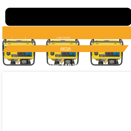
Početna
/
Asortiman
/
Benzinski prenosivi agregati
/ AAP 3500E
AKSA
Model: AAP 3500E