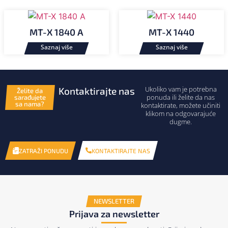
MT-X 1840 A
MT-X 1440
Ukoliko vam je potrebna
Kontaktirajte nas
Želite da
ponuda ili želite da nas
sarađujete
sa nama?
kontaktirate, možete učiniti
klikom na odgovarajuće
dugme.
KONTAKTIRAJTE NAS
ZATRAŽI PONUDU
NEWSLETTER
Prijava za newsletter