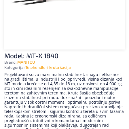
Model: MT-X 1840
Brend:
MANITOU
Kategorija:
Telehendleri kruta šasija
Projektovani su za maksimalnu stabilnost, snagu i efikasnost
na gradilištima, u industriji i poljoprivredi. Visina dizanja kod
MT modela kreće se od 4,35 do 18 m, uz nosivost do 4.000 kg,
što ih čini idealnim rešenjem za svakodnevne manipulacije
teretom na zahtevnim terenima. Kruta šasija obezbeđuje
izuzetnu stabilnost pri radu, dok snažni i pouzdani motori
garantuju visok obrtni moment i optimalnu potrošnju goriva.
Napredni hidraulični sistem omogućava precizno upravljanje
teleskopskom strelom i sigurnu kontrolu tereta u svim fazama
rada. Kabina je ergonomski dizajnirana, sa odličnom
preglednošću, intuitivnim komandama i modernim
sigurnosnim sistemima koji olakšavaju dugotrajan rad