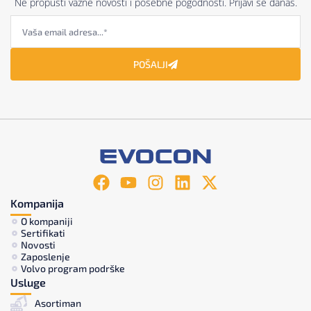
Ne propusti važne novosti i posebne pogodnosti. Prijavi se danas.
POŠALJI
Kompanija
O kompaniji
Sertifikati
Novosti
Zaposlenje
Volvo program podrške
Usluge
Asortiman