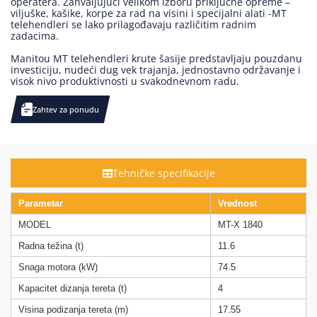
operatera. Zahvaljujući velikom izboru priključne opreme –
viljuške, kašike, korpe za rad na visini i specijalni alati -MT
telehendleri se lako prilagođavaju različitim radnim
zadacima.
Manitou MT telehendleri krute šasije predstavljaju pouzdanu
investiciju, nudeći dug vek trajanja, jednostavno održavanje i
visok nivo produktivnosti u svakodnevnom radu.
Zahtev za ponudu
Tehničke specifikacije
Parametar
Vrednost
MODEL
MT-X 1840
Radna težina (t)
11.6
Snaga motora (kW)
74.5
Kapacitet dizanja tereta (t)
4
Visina podizanja tereta (m)
17.55