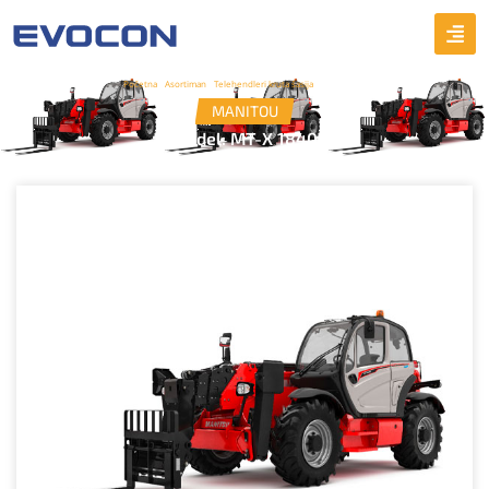
Početna
/
Asortiman
/
Telehendleri kruta šasija
/ MT-X 1840
MANITOU
Model: MT-X 1840