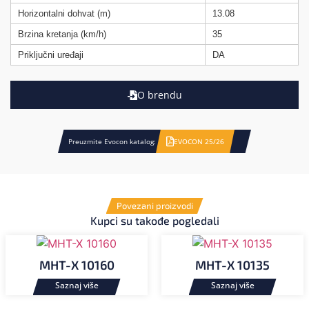
Horizontalni dohvat (m)
13.08
Brzina kretanja (km/h)
35
Priključni uređaji
DA
O brendu
Preuzmite Evocon katalog:
EVOCON 25/26
Povezani proizvodi
Kupci su takođe pogledali
MHT-X 10160
MHT-X 10135