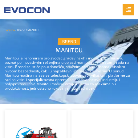
Početna
/ Brend / MANITOU
BREND
MANITOU
Manitou je renomirani proizvođač građevinskih i industrijskih mašina,
poznat po inovativnim rešenjima u oblasti manipulacije teretom i rada na
visini. Brend se ističe pouzdanošću, snažnim performansama i visokim
nivoom bezbednosti, čak i u najzahtevnijim radnim uslovima. U ponudi
Manitou mašina nalaze se teleskopski utovarivači, viljuškari, platforme za
rad na visini i specijalizovana oprema za građevinarstvo, industriju i
poljoprivredu. Sve Manitou mašine dizajnirane su za maksimalnu
produktivnost, jednostavno rukovanje i dug radni vek.