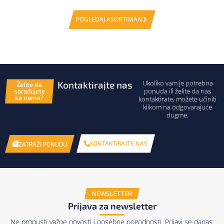
POGLEDAJ ASORTIMAN
Ukoliko vam je potrebna
Kontaktirajte nas
Želite da
ponuda ili želite da nas
sarađujete
sa nama?
kontaktirate, možete učiniti
klikom na odgovarajuće
dugme.
KONTAKTIRAJTE NAS
ZATRAŽI PONUDU
NEWSLETTER
Prijava za newsletter
Ne propusti važne novosti i posebne pogodnosti. Prijavi se danas.