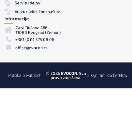
Servis i delovi
Volvo električne mašine
Informacije
Cara Dušana 266,
11080 Beograd (Zemun)
+381 (0)11 375 08 08
office@evocon.rs
© 2026
EVOCON
. Sva
Politika privatnosti
Dizajnirao:
RocketFlow
prava zadržana.