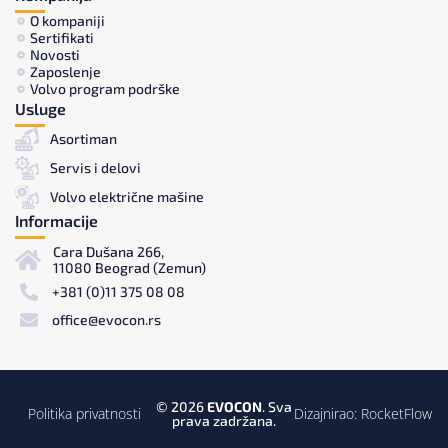
O kompaniji
Sertifikati
Novosti
Zaposlenje
Volvo program podrške
Usluge
Asortiman
Servis i delovi
Volvo električne mašine
Informacije
Cara Dušana 266,
11080 Beograd (Zemun)
+381 (0)11 375 08 08
office@evocon.rs
© 2026
EVOCON
. Sva
Politika privatnosti
Dizajnirao:
RocketFlow
prava zadržana.