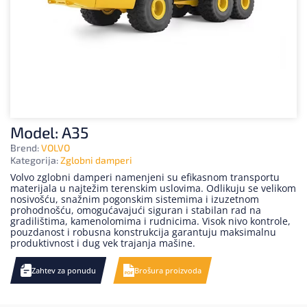
Model: A35
Brend:
VOLVO
Kategorija:
Zglobni damperi
Volvo zglobni damperi namenjeni su efikasnom transportu
materijala u najtežim terenskim uslovima. Odlikuju se velikom
nosivošću, snažnim pogonskim sistemima i izuzetnom
prohodnošću, omogućavajući siguran i stabilan rad na
gradilištima, kamenolomima i rudnicima. Visok nivo kontrole,
pouzdanost i robusna konstrukcija garantuju maksimalnu
produktivnost i dug vek trajanja mašine.
Zahtev za ponudu
Brošura proizvoda