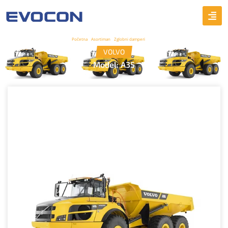
Početna
/
Asortiman
/
Zglobni damperi
/ A35
VOLVO
Model: A35