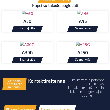
Povezani proizvodi
Kupci su takođe pogledali
A50
A45
A30G
A25G
Ukoliko vam je potrebna
Kontaktirajte nas
Želite da
ponuda ili želite da nas
sarađujete
sa nama?
kontaktirate, možete učiniti
klikom na odgovarajuće
dugme.
KONTAKTIRAJTE NAS
ZATRAŽI PONUDU