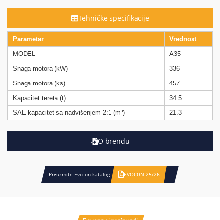
Tehničke specifikacije
Parametar
Vrednost
MODEL
A35
Snaga motora (kW)
336
Snaga motora (ks)
457
Kapacitet tereta (t)
34.5
SAE kapacitet sa nadvišenjem 2:1 (m³)
21.3
O brendu
Preuzmite Evocon katalog:
EVOCON 25/26