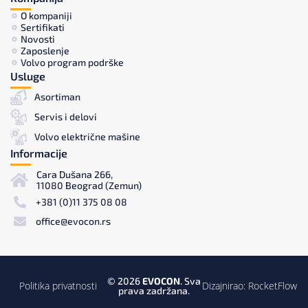
O kompaniji
Sertifikati
Novosti
Zaposlenje
Volvo program podrške
Usluge
Asortiman
Servis i delovi
Volvo električne mašine
Informacije
Cara Dušana 266,
11080 Beograd (Zemun)
+381 (0)11 375 08 08
office@evocon.rs
© 2026
EVOCON
. Sva
Politika privatnosti
Dizajnirao:
RocketFlow
prava zadržana.