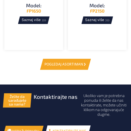
Model:
Model:
FP1650
FP2150
Saznaj više
Saznaj više
POGLEDAJ ASORTIMAN
Ukoliko vam je potrebna
Kontaktirajte nas
Želite da
ponuda ili želite da nas
sarađujete
sa nama?
kontaktirate, možete učiniti
klikom na odgovarajuće
dugme.
KONTAKTIRAJTE NAS
ZATRAŽI PONUDU