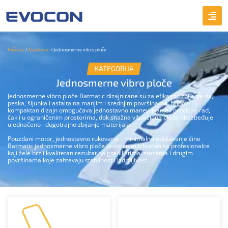
Početna
/
Asortiman
/ Jednosmerne vibro ploče
KATEGORIJA
Jednosmerne vibro ploče
Jednosmerne vibro ploče Batmatic dizajnirane su za efikasno zbijanje tla,
peska, šljunka i asfalta na manjim i srednjim površinama. Njihov
kompaktan dizajn omogućava jednostavno manevrisanje i precizan rad,
čak i u ograničenim prostorima, dok snažna vibraciona ploča obezbeđuje
ujednačeno i dugotrajno zbijanje materijala.
Pouzdani motor, jednostavno rukovanje i minimalno održavanje čine
Batmatic jednosmerne vibro ploče praktičnim izborom za profesionalce
koji žele brz i kvalitetan rezultat na gradilištima, stazama i drugim
površinama koje zahtevaju stabilnost i izdržljivost.