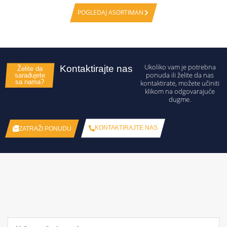
POGLEDAJ ASORTIMAN
Ukoliko vam je potrebna
Kontaktirajte nas
Želite da
ponuda ili želite da nas
sarađujete
sa nama?
kontaktirate, možete učiniti
klikom na odgovarajuće
dugme.
KONTAKTIRAJTE NAS
ZATRAŽI PONUDU