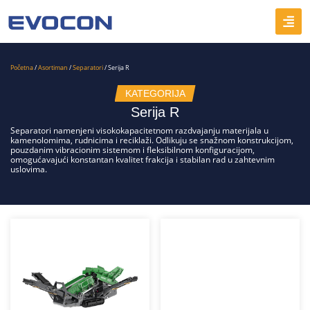
Početna
/
Asortiman
/
Separatori
/ Serija R
KATEGORIJA
Serija R
Separatori namenjeni visokokapacitetnom razdvajanju materijala u
kamenolomima, rudnicima i reciklaži. Odlikuju se snažnom konstrukcijom,
pouzdanim vibracionim sistemom i fleksibilnom konfiguracijom,
omogućavajući konstantan kvalitet frakcija i stabilan rad u zahtevnim
uslovima.