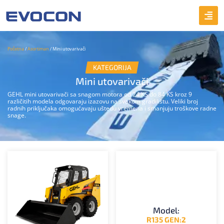
Početna
/
Asortiman
/ Mini utovarivači
KATEGORIJA
Mini utovarivači
GEHL mini utovarivači sa snagom motora od 24 KS do 84 KS kroz 9
različitih modela odgovaraju izazovu na svakom gradilištu. Veliki broj
radnih priključaka omogućavaju uštedu vremena i smanjuju troškove radne
snage.
Model:
R135 GEN:2