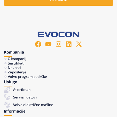
Kompanija
O kompaniji
Sertifikati
Novosti
Zaposlenje
Volvo program podrške
Usluge
Asortiman
Servis i delovi
Volvo električne mašine
Informacije