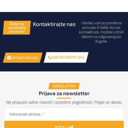
Ukoliko vam je potrebna
Kontaktirajte nas
Želite da
ponuda ili želite da nas
sarađujete
sa nama?
kontaktirate, možete učiniti
klikom na odgovarajuće
dugme.
KONTAKTIRAJTE NAS
ZATRAŽI PONUDU
NEWSLETTER
Prijava za newsletter
Ne propusti važne novosti i posebne pogodnosti. Prijavi se danas.
POŠALJI