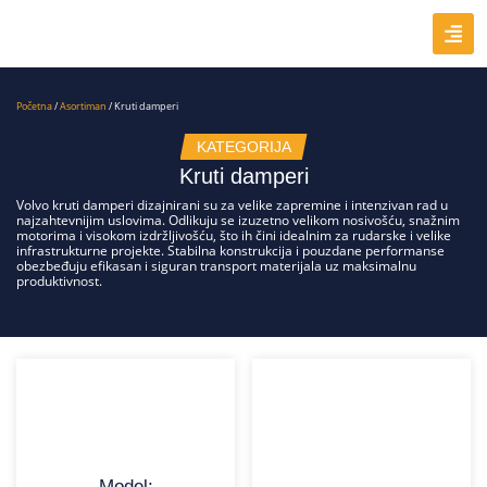
Početna
/
Asortiman
/ Kruti damperi
KATEGORIJA
Kruti damperi
Volvo kruti damperi dizajnirani su za velike zapremine i intenzivan rad u
najzahtevnijim uslovima. Odlikuju se izuzetno velikom nosivošću, snažnim
motorima i visokom izdržljivošću, što ih čini idealnim za rudarske i velike
infrastrukturne projekte. Stabilna konstrukcija i pouzdane performanse
obezbeđuju efikasan i siguran transport materijala uz maksimalnu
produktivnost.
Model: