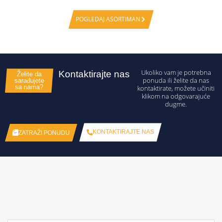
POGLEDAJ ASORTIMAN
Ukoliko vam je potrebna
Kontaktirajte nas
Želite da
ponuda ili želite da nas
sarađujete
sa nama?
kontaktirate, možete učiniti
klikom na odgovarajuće
dugme.
KONTAKTIRAJTE NAS
ZATRAŽI PONUDU